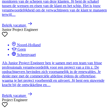
monitoren van de schepen van deze klanten. Jij bent de schakel
tussen de wensen en eisen van de klant en het schip. Het is jouw
verantwoordelijkheid om de verwachtingen van de klant te managen
terwijl…
Bekijk vacature
Junior Project Engineer
Noord-Holland
Geen
Scheepvaart
Als Junior Project Engineer ben je samen met een team van frisse
professionals verantwoordelijk voor een project van a t/m z. De
opdrachtgevers bevinden zich voornamelijk in de renewables. Je
denkt mee met de commerciële afdeling tijdens de offertefase,
waarna je het project voorbereidt en uitvoert. Jij bent een stuwende
kracht bij de ontwikkeling en…
Bekijk vacature
Project Engineer