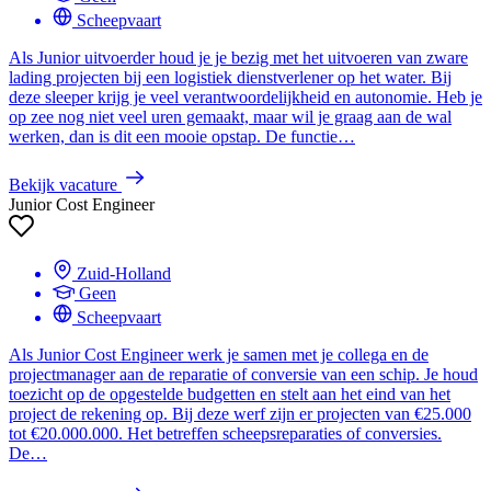
Scheepvaart
Als Junior uitvoerder houd je je bezig met het uitvoeren van zware
lading projecten bij een logistiek dienstverlener op het water. Bij
deze sleeper krijg je veel verantwoordelijkheid en autonomie. Heb je
op zee nog niet veel uren gemaakt, maar wil je graag aan de wal
werken, dan is dit een mooie opstap. De functie…
Bekijk vacature
Junior Cost Engineer
Zuid-Holland
Geen
Scheepvaart
Als Junior Cost Engineer werk je samen met je collega en de
projectmanager aan de reparatie of conversie van een schip. Je houd
toezicht op de opgestelde budgetten en stelt aan het eind van het
project de rekening op. Bij deze werf zijn er projecten van €25.000
tot €20.000.000. Het betreffen scheepsreparaties of conversies.
De…