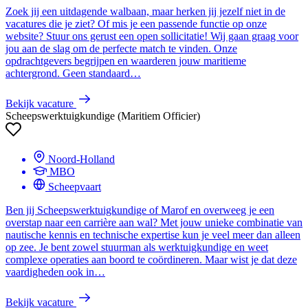
Zoek jij een uitdagende walbaan, maar herken jij jezelf niet in de
vacatures die je ziet? Of mis je een passende functie op onze
website? Stuur ons gerust een open sollicitatie! Wij gaan graag voor
jou aan de slag om de perfecte match te vinden. Onze
opdrachtgevers begrijpen en waarderen jouw maritieme
achtergrond. Geen standaard…
Bekijk vacature
Scheepswerktuigkundige (Maritiem Officier)
Noord-Holland
MBO
Scheepvaart
Ben jij Scheepswerktuigkundige of Marof en overweeg je een
overstap naar een carrière aan wal? Met jouw unieke combinatie van
nautische kennis en technische expertise kun je veel meer dan alleen
op zee. Je bent zowel stuurman als werktuigkundige en weet
complexe operaties aan boord te coördineren. Maar wist je dat deze
vaardigheden ook in…
Bekijk vacature