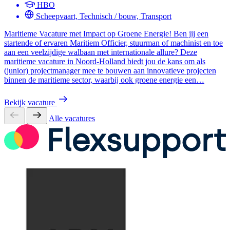
HBO
Scheepvaart, Technisch / bouw, Transport
Maritieme Vacature met Impact op Groene Energie! Ben jij een
startende of ervaren Maritiem Officier, stuurman of machinist en toe
aan een veelzijdige walbaan met internationale allure? Deze
maritieme vacature in Noord-Holland biedt jou de kans om als
(junior) projectmanager mee te bouwen aan innovatieve projecten
binnen de maritieme sector, waarbij ook groene energie een…
Bekijk vacature
Alle vacatures