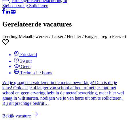
patrick@dieterendetachering.nl
Stel een vraag
Soliciteren
Gerelateerde vacatures
Leerling Metaalbewerker / Lasser / Hechter / Buiger – regio Ferwert
Friesland
39 uur
Geen
Technisch / bouw
Wil je graag een vak leren in de metaalbewerking? Dan is dit je
kans! Ook als je al langer van school af bent of net gestopt met
school en geen ervaring hebt in de metaalbewerking, maar hier wel
graag in wilt starten, nodigen we je van harte uit om te solliciteren.
Bij dit prachtige bedrijf…
Bekijk vacature