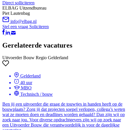
Direct solliciteren
ELBAG Uitzendbureau
Piet Lautenbag
info@elbag.nl
Stel een vraag
Soliciteren
Gerelateerde vacatures
Uitvoerder Bouw Regio Gelderland
Gelderland
40 uur
MBO
Technisch / bouw
Ben jij een uitvoerder die graag de touwtjes in handen heeft op de
bouwplaats? Zorg jij dat projecten soepel verlopen, collega’s weten
wat ze moeten doen en deadlines worden gehaald? Dan zijn wij op
zoek naar jou. Voor diverse opdrachtgevers zijn wij op zoek naar
een Uitvoerder Bouw die verantwoordelijk is voor de dagelijkse