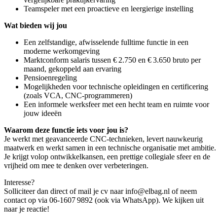
Teamspeler met een proactieve en leergierige instelling
Wat bieden wij jou
Een zelfstandige, afwisselende fulltime functie in een
moderne werkomgeving
Marktconform salaris tussen € 2.750 en € 3.650 bruto per
maand, gekoppeld aan ervaring
Pensioenregeling
Mogelijkheden voor technische opleidingen en certificering
(zoals VCA, CNC-programmeren)
Een informele werksfeer met een hecht team en ruimte voor
jouw ideeën
Waarom deze functie iets voor jou is?
Je werkt met geavanceerde CNC‑technieken, levert nauwkeurig
maatwerk en werkt samen in een technische organisatie met ambitie.
Je krijgt volop ontwikkelkansen, een prettige collegiale sfeer en de
vrijheid om mee te denken over verbeteringen.
Interesse?
Solliciteer dan direct of mail je cv naar info@elbag.nl of neem
contact op via 06‑1607 9892 (ook via WhatsApp). We kijken uit
naar je reactie!