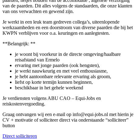
paarden, netjes houden van de accomodatie , algehele verzorging
van de paarden. Dit alles volgens de standaarden, die onze klanten
van ons verwachten en gewend zijn.
Je werkt in een leuk team gedreven collega’s, uiteenlopende
werkzaamheden en een doorstroom van diverse paarden die bij het
KWPN verblijven voor o.a. keuringen en aanlegtesten.
**Belangrijk: **
je woont bij voorkeur in de directe omgeving/haalbare
reisafstand van Ermelo
ervaring met jonge paarden (ook hengsten),
je werkt nauwkeurig en met veel enthousiasme,
je hebt aantoonbare relevante ervaring als groom,
liefst op korte termijn kunnen beginnen,
beschikbaar in het gehele weekend
Je verdiensten volgens ABU CAO – Equi-Jobs en
reiskostenvergoeding.
Graag ontvangen wij een e-mail op info@equi-jobs.nl met hierin je
CV + motivatie of solliciteer direct via onderstaande “solliciteer”
button
Direct solliciteren