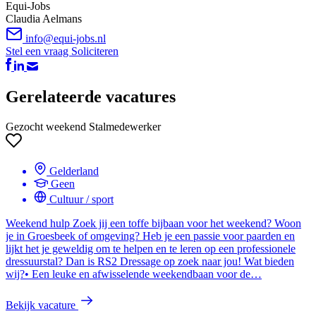
Equi-Jobs
Claudia Aelmans
info@equi-jobs.nl
Stel een vraag
Soliciteren
Gerelateerde vacatures
Gezocht weekend Stalmedewerker
Gelderland
Geen
Cultuur / sport
Weekend hulp Zoek jij een toffe bijbaan voor het weekend? Woon
je in Groesbeek of omgeving? Heb je een passie voor paarden en
lijkt het je geweldig om te helpen en te leren op een professionele
dressuurstal? Dan is RS2 Dressage op zoek naar jou! Wat bieden
wij?• Een leuke en afwisselende weekendbaan voor de…
Bekijk vacature