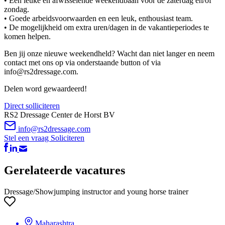
• Een leuke en afwisselende weekendbaan voor de zaterdag en/of
zondag.
• Goede arbeidsvoorwaarden en een leuk, enthousiast team.
• De mogelijkheid om extra uren/dagen in de vakantieperiodes te
komen helpen.
Ben jij onze nieuwe weekendheld? Wacht dan niet langer en neem
contact met ons op via onderstaande button of via
info@rs2dressage.com.
Delen word gewaardeerd!
Direct solliciteren
RS2 Dressage Center de Horst BV
info@rs2dressage.com
Stel een vraag
Soliciteren
Gerelateerde vacatures
Dressage/Showjumping instructor and young horse trainer
Maharashtra