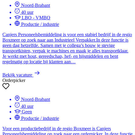
Noord-Brabant
40 uur
LBO - VMBO
Productie / industrie
Canjers Personeelsbemiddeling is voor een stabiel bedrijf in de regio
Boxmeer op zoek naar aan Industrieel Verpakker.In deze functie is
geen dag hetzelfde. Samen met je collega’s bouw je stevige
transportkisten, verpak je machines en maak je alles transportklaar.
Je werkt met hout, gereedschap, hef- en hijsmiddelen en bent
regelmatig op locatie bij klanten aan…
Bekijk vacature
Orderpicker
Noord-Brabant
40 uur
Geen
Productie / industrie
Voor een productiebedrijf in de regio Boxmeer is Canjers
Personeelsbemiddeling op zoek naar een orderpicker. In deze functie