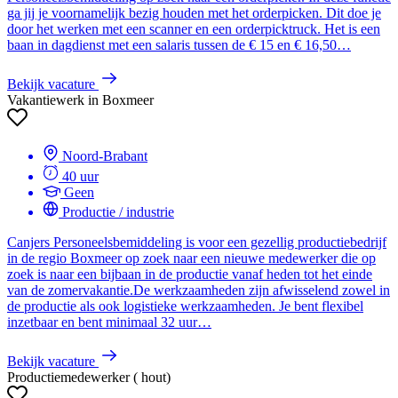
ga jij je voornamelijk bezig houden met het orderpicken. Dit doe je
door het werken met een scanner en een orderpicktruck. Het is een
baan in dagdienst met een salaris tussen de € 15 en € 16,50…
Bekijk vacature
Vakantiewerk in Boxmeer
Noord-Brabant
40 uur
Geen
Productie / industrie
Canjers Personeelsbemiddeling is voor een gezellig productiebedrijf
in de regio Boxmeer op zoek naar een nieuwe medewerker die op
zoek is naar een bijbaan in de productie vanaf heden tot het einde
van de zomervakantie.De werkzaamheden zijn afwisselend zowel in
de productie als ook logistieke werkzaamheden. Je bent flexibel
inzetbaar en bent minimaal 32 uur…
Bekijk vacature
Productiemedewerker ( hout)