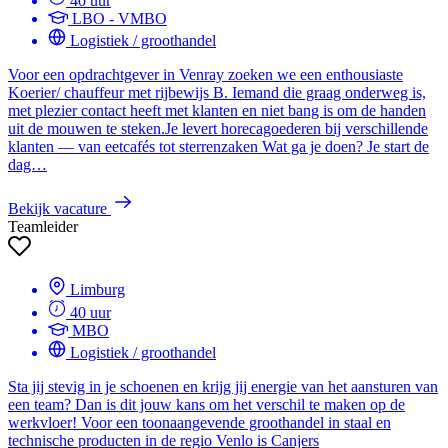
40 uur
LBO - VMBO
Logistiek / groothandel
Voor een opdrachtgever in Venray zoeken we een enthousiaste
Koerier/ chauffeur met rijbewijs B. Iemand die graag onderweg is,
met plezier contact heeft met klanten en niet bang is om de handen
uit de mouwen te steken.Je levert horecagoederen bij verschillende
klanten — van eetcafés tot sterrenzaken Wat ga je doen? Je start de
dag…
Bekijk vacature
Teamleider
Limburg
40 uur
MBO
Logistiek / groothandel
Sta jij stevig in je schoenen en krijg jij energie van het aansturen van
een team? Dan is dit jouw kans om het verschil te maken op de
werkvloer! Voor een toonaangevende groothandel in staal en
technische producten in de regio Venlo is Canjers