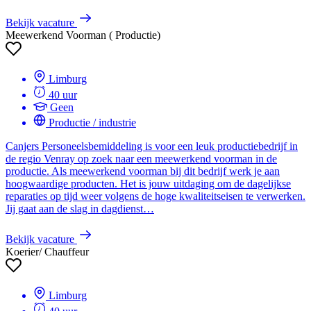
Bekijk vacature
Meewerkend Voorman ( Productie)
Limburg
40 uur
Geen
Productie / industrie
Canjers Personeelsbemiddeling is voor een leuk productiebedrijf in
de regio Venray op zoek naar een meewerkend voorman in de
productie. Als meewerkend voorman bij dit bedrijf werk je aan
hoogwaardige producten. Het is jouw uitdaging om de dagelijkse
reparaties op tijd weer volgens de hoge kwaliteitseisen te verwerken.
Jij gaat aan de slag in dagdienst…
Bekijk vacature
Koerier/ Chauffeur
Limburg