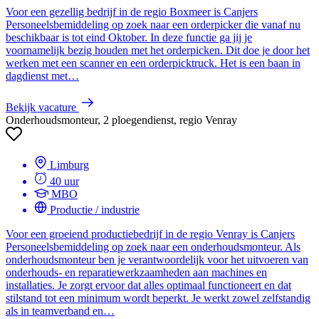
Voor een gezellig bedrijf in de regio Boxmeer is Canjers
Personeelsbemiddeling op zoek naar een orderpicker die vanaf nu
beschikbaar is tot eind Oktober. In deze functie ga jij je
voornamelijk bezig houden met het orderpicken. Dit doe je door het
werken met een scanner en een orderpicktruck. Het is een baan in
dagdienst met…
Bekijk vacature
Onderhoudsmonteur, 2 ploegendienst, regio Venray
Limburg
40 uur
MBO
Productie / industrie
Voor een groeiend productiebedrijf in de regio Venray is Canjers
Personeelsbemiddeling op zoek naar een onderhoudsmonteur. Als
onderhoudsmonteur ben je verantwoordelijk voor het uitvoeren van
onderhouds- en reparatiewerkzaamheden aan machines en
installaties. Je zorgt ervoor dat alles optimaal functioneert en dat
stilstand tot een minimum wordt beperkt. Je werkt zowel zelfstandig
als in teamverband en…