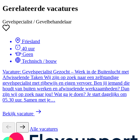
Gerelateerde vacatures
Gevelspecialist / Gevelbehandelaar
Friesland
40 uur
Geen
Technisch / bouw
Vacature: Gevelspecialist Gezocht – Werk in de Buitenlucht met
Afwisselende Taken Wij zijn op zoek naar een zelfstandige
gevelspecialist met rijbewijs en eigen vervoer. Ben jij iemand die
houdt van buiten werken en afwisselende werkzaamheden? Dan
zijn wij op zoek naar jou! Wat ga je doen? Je start dagelijks om
05.30 uur. Samen met je…
Bekijk vacature
Alle vacatures