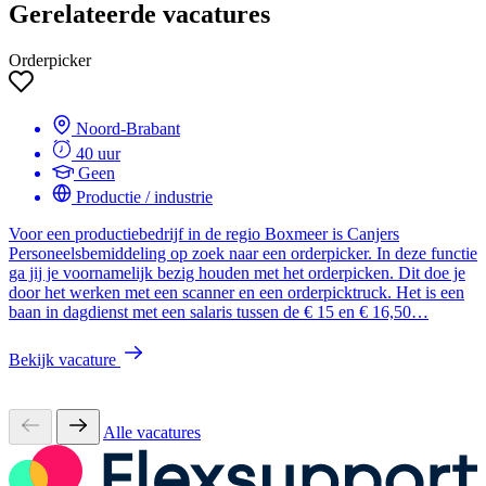
Gerelateerde vacatures
Orderpicker
Noord-Brabant
40 uur
Geen
Productie / industrie
Voor een productiebedrijf in de regio Boxmeer is Canjers
Personeelsbemiddeling op zoek naar een orderpicker. In deze functie
ga jij je voornamelijk bezig houden met het orderpicken. Dit doe je
door het werken met een scanner en een orderpicktruck. Het is een
baan in dagdienst met een salaris tussen de € 15 en € 16,50…
Bekijk vacature
Alle vacatures