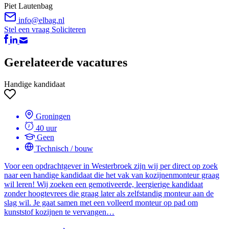
Piet Lautenbag
info@elbag.nl
Stel een vraag
Soliciteren
Gerelateerde vacatures
Handige kandidaat
Groningen
40 uur
Geen
Technisch / bouw
Voor een opdrachtgever in Westerbroek zijn wij per direct op zoek
naar een handige kandidaat die het vak van kozijnenmonteur graag
wil leren! Wij zoeken een gemotiveerde, leergierige kandidaat
zonder hoogtevrees die graag later als zelfstandig monteur aan de
slag wil. Je gaat samen met een volleerd monteur op pad om
kunststof kozijnen te vervangen…