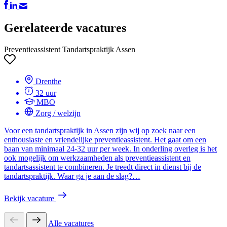
Gerelateerde vacatures
Preventieassistent Tandartspraktijk Assen
Drenthe
32 uur
MBO
Zorg / welzijn
Voor een tandartspraktijk in Assen zijn wij op zoek naar een
enthousiaste en vriendelijke preventieassistent. Het gaat om een
baan van minimaal 24-32 uur per week. In onderling overleg is het
ook mogelijk om werkzaamheden als preventieassistent en
tandartsassistent te combineren. Je treedt direct in dienst bij de
tandartspraktijk. Waar ga je aan de slag?…
Bekijk vacature
Alle vacatures