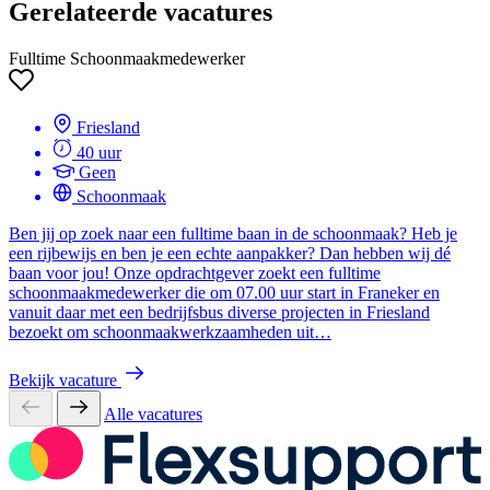
Gerelateerde vacatures
Fulltime Schoonmaakmedewerker
Friesland
40 uur
Geen
Schoonmaak
Ben jij op zoek naar een fulltime baan in de schoonmaak? Heb je
een rijbewijs en ben je een echte aanpakker? Dan hebben wij dé
baan voor jou! Onze opdrachtgever zoekt een fulltime
schoonmaakmedewerker die om 07.00 uur start in Franeker en
vanuit daar met een bedrijfsbus diverse projecten in Friesland
bezoekt om schoonmaakwerkzaamheden uit…
Bekijk vacature
Alle vacatures