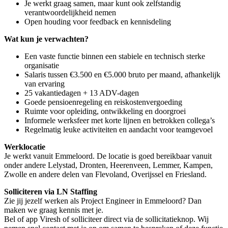
Je werkt graag samen, maar kunt ook zelfstandig
verantwoordelijkheid nemen
Open houding voor feedback en kennisdeling
Wat kun je verwachten?
Een vaste functie binnen een stabiele en technisch sterke
organisatie
Salaris tussen €3.500 en €5.000 bruto per maand, afhankelijk
van ervaring
25 vakantiedagen + 13 ADV-dagen
Goede pensioenregeling en reiskostenvergoeding
Ruimte voor opleiding, ontwikkeling en doorgroei
Informele werksfeer met korte lijnen en betrokken collega’s
Regelmatig leuke activiteiten en aandacht voor teamgevoel
Werklocatie
Je werkt vanuit Emmeloord. De locatie is goed bereikbaar vanuit
onder andere Lelystad, Dronten, Heerenveen, Lemmer, Kampen,
Zwolle en andere delen van Flevoland, Overijssel en Friesland.
Solliciteren via LN Staffing
Zie jij jezelf werken als Project Engineer in Emmeloord? Dan
maken we graag kennis met je.
Bel of app Viresh of solliciteer direct via de sollicitatieknop. Wij