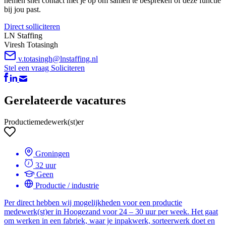
nemen snel contact met je op om samen te bespreken of deze functie
bij jou past.
Direct solliciteren
LN Staffing
Viresh Totasingh
v.totasingh@lnstaffing.nl
Stel een vraag
Soliciteren
Gerelateerde vacatures
Productiemedewerk(st)er
Groningen
32 uur
Geen
Productie / industrie
Per direct hebben wij mogelijkheden voor een productie
medewerk(st)er in Hoogezand voor 24 – 30 uur per week. Het gaat
om werken in een fabriek, waar je inpakwerk, sorteerwerk doet en