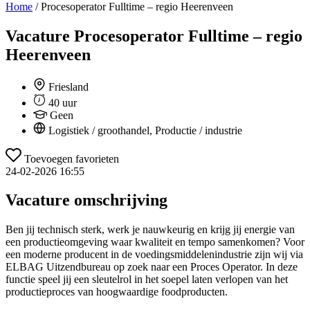
Home
/
Procesoperator Fulltime – regio Heerenveen
Vacature
Procesoperator Fulltime – regio
Heerenveen
Friesland
40 uur
Geen
Logistiek / groothandel, Productie / industrie
Toevoegen favorieten
24-02-2026 16:55
Vacature omschrijving
Ben jij technisch sterk, werk je nauwkeurig en krijg jij energie van
een productieomgeving waar kwaliteit en tempo samenkomen? Voor
een moderne producent in de voedingsmiddelenindustrie zijn wij via
ELBAG Uitzendbureau op zoek naar een Proces Operator. In deze
functie speel jij een sleutelrol in het soepel laten verlopen van het
productieproces van hoogwaardige foodproducten.