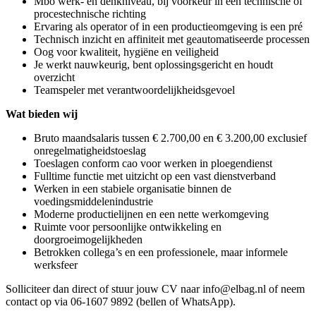
Mbo werk- en denkniveau, bij voorkeur in een technische of
procestechnische richting
Ervaring als operator of in een productieomgeving is een pré
Technisch inzicht en affiniteit met geautomatiseerde processen
Oog voor kwaliteit, hygiëne en veiligheid
Je werkt nauwkeurig, bent oplossingsgericht en houdt
overzicht
Teamspeler met verantwoordelijkheidsgevoel
Wat bieden wij
Bruto maandsalaris tussen € 2.700,00 en € 3.200,00 exclusief
onregelmatigheidstoeslag
Toeslagen conform cao voor werken in ploegendienst
Fulltime functie met uitzicht op een vast dienstverband
Werken in een stabiele organisatie binnen de
voedingsmiddelenindustrie
Moderne productielijnen en een nette werkomgeving
Ruimte voor persoonlijke ontwikkeling en
doorgroeimogelijkheden
Betrokken collega’s en een professionele, maar informele
werksfeer
Solliciteer dan direct of stuur jouw CV naar info@elbag.nl of neem
contact op via 06-1607 9892 (bellen of WhatsApp).