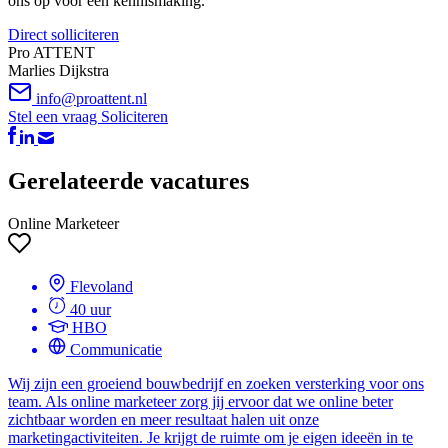
ons op voor een kennismaking.
Direct solliciteren
Pro ATTENT
Marlies Dijkstra
info@proattent.nl
Stel een vraag
Soliciteren
Gerelateerde vacatures
Online Marketeer
Flevoland
40 uur
HBO
Communicatie
Wij zijn een groeiend bouwbedrijf en zoeken versterking voor ons
team. Als online marketeer zorg jij ervoor dat we online beter
zichtbaar worden en meer resultaat halen uit onze
marketingactiviteiten. Je krijgt de ruimte om je eigen ideeën in te