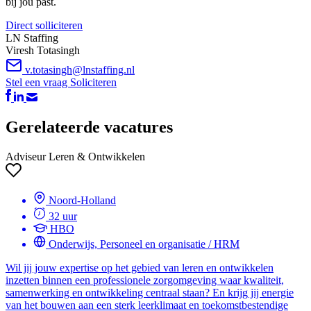
bij jou past.
Direct solliciteren
LN Staffing
Viresh Totasingh
v.totasingh@lnstaffing.nl
Stel een vraag
Soliciteren
Gerelateerde vacatures
Adviseur Leren & Ontwikkelen
Noord-Holland
32 uur
HBO
Onderwijs, Personeel en organisatie / HRM
Wil jij jouw expertise op het gebied van leren en ontwikkelen
inzetten binnen een professionele zorgomgeving waar kwaliteit,
samenwerking en ontwikkeling centraal staan? En krijg jij energie
van het bouwen aan een sterk leerklimaat en toekomstbestendige