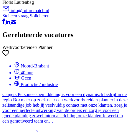
Floris Lautenbag
info@futurematch.nl
Stel een vraag
Soliciteren
Gerelateerde vacatures
Werkvoorbereider/ Planner
Noord-Brabant
40 uur
Geen
Productie / industrie
Canjers Personeelsbemiddeling is voor een dynamisch bedrijf in de
regio Boxmeer op zoek naar een werkvoorbereider/ planner.In deze
zelfstandige job heb jij veelvuldig contact met onze klanten, zorg je
voor een perfecte uitwerking van de orders en zorg je voor een
goede planning zowel intern als richting onze klanten.Je werkt in
een gemotiveerd team en…