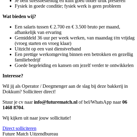
Je bent stressbestendig en kunt goed onder druk presteren
Fysiek in goede conditie; fysiek werk is geen probleem
Wat bieden wij?
Een salaris tussen € 2.700 en € 3.500 bruto per maand,
afhankelijk van ervaring
Gemiddeld 36 uur per week werken, van maandag t/m vrijdag
(vroeg starten en vroeg klaar)
Uitzicht op een vast dienstverband
Een prettige werkomgeving binnen een betrokken en gezellig
familiebedrijf
Goede begeleiding en kansen om jezelf verder te ontwikkelen
Interesse?
Wil jij als Operator / Deegmenger aan de slag bij deze bakkerij in
Dokkum? Solliciteer direct!
Stuur je cv naar
info@futurematch.nl
of bel/WhatsApp naar
06
1468 8704
.
Wij kijken uit naar jouw sollicitatie!
Direct solliciteren
Future Match Uitzendbureau