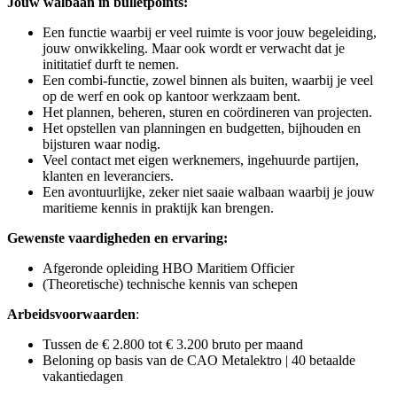
Jouw walbaan in bulletpoints:
Een functie waarbij er veel ruimte is voor jouw begeleiding,
jouw onwikkeling. Maar ook wordt er verwacht dat je
inititatief durft te nemen.
Een combi-functie, zowel binnen als buiten, waarbij je veel
op de werf en ook op kantoor werkzaam bent.
Het plannen, beheren, sturen en coördineren van projecten.
Het opstellen van planningen en budgetten, bijhouden en
bijsturen waar nodig.
Veel contact met eigen werknemers, ingehuurde partijen,
klanten en leveranciers.
Een avontuurlijke, zeker niet saaie walbaan waarbij je jouw
maritieme kennis in praktijk kan brengen.
Gewenste vaardigheden en ervaring:
Afgeronde opleiding HBO Maritiem Officier
(Theoretische) technische kennis van schepen
Arbeidsvoorwaarden
:
Tussen de € 2.800 tot € 3.200 bruto per maand
Beloning op basis van de CAO Metalektro | 40 betaalde
vakantiedagen