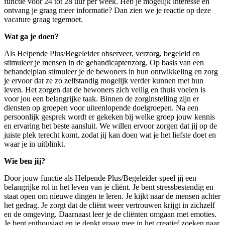
functie voor 24 tot 28 uur per week. Heb je mogelijk interesse en
ontvang je graag meer informatie? Dan zien we je reactie op deze
vacature graag tegemoet.
Wat ga je doen?
Als Helpende Plus/Begeleider observeer, verzorg, begeleid en
stimuleer je mensen in de gehandicaptenzorg. Op basis van een
behandelplan stimuleer je de bewoners in hun ontwikkeling en zorg
je ervoor dat ze zo zelfstandig mogelijk verder kunnen met hun
leven. Het zorgen dat de bewoners zich veilig en thuis voelen is
voor jou een belangrijke taak. Binnen de zorginstelling zijn er
diensten op groepen voor uiteenlopende doelgroepen. Na een
persoonlijk gesprek wordt er gekeken bij welke groep jouw kennis
en ervaring het beste aansluit. We willen ervoor zorgen dat jij op de
juiste plek terecht komt, zodat jij kan doen wat je het liefste doet en
waar je in uitblinkt.
Wie ben jij?
Door jouw functie als Helpende Plus/Begeleider speel jij een
belangrijke rol in het leven van je cliënt. Je bent stressbestendig en
staat open om nieuwe dingen te leren. Je kijkt naar de mensen achter
het gedrag. Je zorgt dat de cliënt weer vertrouwen krijgt in zichzelf
en de omgeving. Daarnaast leer je de cliënten omgaan met emoties.
Je bent enthousiast en je denkt graag mee in het creatief zoeken naar