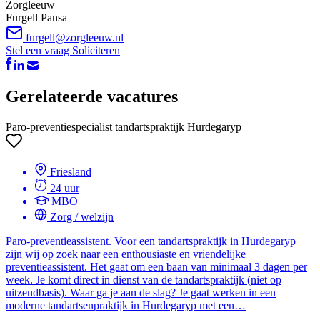
Zorgleeuw
Furgell Pansa
furgell@zorgleeuw.nl
Stel een vraag
Soliciteren
Gerelateerde vacatures
Paro-preventiespecialist tandartspraktijk Hurdegaryp
Friesland
24 uur
MBO
Zorg / welzijn
Paro-preventieassistent. Voor een tandartspraktijk in Hurdegaryp
zijn wij op zoek naar een enthousiaste en vriendelijke
preventieassistent. Het gaat om een baan van minimaal 3 dagen per
week. Je komt direct in dienst van de tandartspraktijk (niet op
uitzendbasis). Waar ga je aan de slag? Je gaat werken in een
moderne tandartsenpraktijk in Hurdegaryp met een…