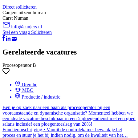
Direct solliciteren
Canjers uitzendbureau
Carst Numan
info@canjers.nl
Stel een vraag
Soliciteren
Gerelateerde vacatures
Procesoperator B
Drenthe
MBO
Productie / industrie
Ben je op zoek naar een baan als procesoperator bij een
vooraanstaande en dynamische organisatie? Momenteel hebben we
een ideale vacature beschikbaar in een 5 ploegendienst met een goed
salaris inclusief een ploegentoeslsag van 28%!
Functieomschrijving:• Vanuit de controlekamer bewaak je het
proces en stuur je het bij indien nodig, om de kwaliteit van het…