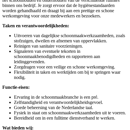
het schoonhouden en onderhouden van de verschillende ruimtes
binnen ons bedrijf. Je zorgt ervoor dat de hygiënestandaarden
worden gehandhaafd en draagt bij aan een prettige en schone
werkomgeving voor onze medewerkers en bezoekers.
Taken en verantwoordelijkheden:
Uitvoeren van dagelijkse schoonmaakwerkzaamheden, zoals
stofzuigen, dweilen en afnemen van oppervlakken.
Reinigen van sanitaire voorzieningen.
Signaleren van eventuele tekorten in
schoonmaakbenodigdheden en rapporteren aan
leidinggevenden.
Zorgdragen voor een veilige en schone werkomgeving.
Flexibiliteit in taken en werktijden om bij te springen waar
nodig.
Functie-eisen:
Ervaring in de schoonmaakbranche is een pré.
Zelfstandigheid en verantwoordelijkheidsgevoel.
Goede beheersing van de Nederlandse taal.
Fysiek in staat om schoonmaakwerkzaamheden uit te voeren.
Bereidheid om in een fulltime dienstverband te werken.
Wat bieden wij: