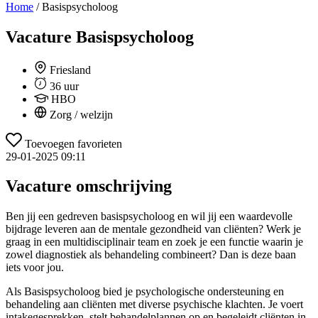
Home
/
Basispsycholoog
Vacature
Basispsycholoog
Friesland
36 uur
HBO
Zorg / welzijn
Toevoegen favorieten
29-01-2025 09:11
Vacature omschrijving
Ben jij een gedreven basispsycholoog en wil jij een waardevolle
bijdrage leveren aan de mentale gezondheid van cliënten? Werk je
graag in een multidisciplinair team en zoek je een functie waarin je
zowel diagnostiek als behandeling combineert? Dan is deze baan
iets voor jou.
Als Basispsycholoog bied je psychologische ondersteuning en
behandeling aan cliënten met diverse psychische klachten. Je voert
intakegesprekken, stelt behandelplannen op en begeleidt cliënten in