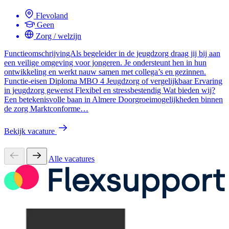
Flevoland
Geen
Zorg / welzijn
FunctieomschrijvingAls begeleider in de jeugdzorg draag jij bij aan
een veilige omgeving voor jongeren. Je ondersteunt hen in hun
ontwikkeling en werkt nauw samen met collega’s en gezinnen.
Functie-eisen Diploma MBO 4 Jeugdzorg of vergelijkbaar Ervaring
in jeugdzorg gewenst Flexibel en stressbestendig Wat bieden wij?
Een betekenisvolle baan in Almere Doorgroeimogelijkheden binnen
de zorg Marktconforme…
Bekijk vacature
Alle vacatures