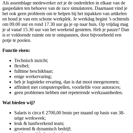
Als assemblage medewerker zet je de onderdelen in elkaar van de
gaspedalen ten behoeve van de race simulatoren. Daarnaast vind je
het ook geen probleem om te helpen bij het inpakken van artikelen
en houd je van een schone werkplek. Je werkdag begint ’s ochtends
om 09.00 uur en rond 17.30 uur ga je op naar huis. Op vrijdag mag
je al vanaf 15.30 uur van het weekend genieten. Heb je pauze? Dan
is er voldoende ruimte om te ontspannen, door bijvoorbeeld een
potje te poolen.
Functie eisen:
Technisch inzicht;
flexibel;
fulltime beschikbaar;
enige werkervaring;
heb je logistieke ervaring, dan is dat mooi meegenomen;
affiniteit met computerspellen, voorliefde voor autoraces;
geen problemen hebben met repeterende werkzaamheden.
Wat bieden wij?
Salaris is circa € 2700,00 bruto per maand op basis van 38-
urige werkweek;
leuk & hardwerkend team;
groeiend & dynamisch bedrijf;